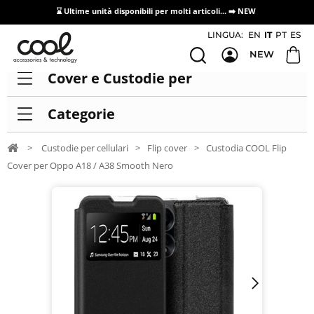
⌛ Ultime unità disponibili per molti articoli...
➡️ NEW
Accesso/registrazione distributori
LINGUA:
EN
IT
PT
ES
NEW
Cover e Custodie per
Categorie
>
Custodie per cellulari
>
Flip cover
>
Custodia COOL Flip
Cover per Oppo A18 / A38 Smooth Nero