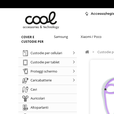
Accesso/regist
Samsung
Xiaomi / Poco
COVER E
CUSTODIE PER
>
Custodie pe
Custodie per cellulari
Custodie per tablet
Proteggi schermo
Caricabatterie
Cavi
Auricolari
Altoparlanti