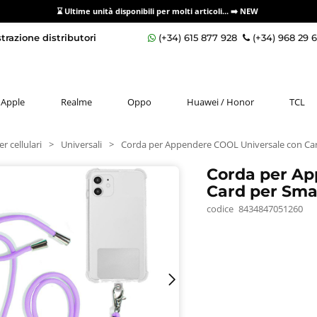
⌛ Ultime unità disponibili per molti articoli...
➡️ NEW
razione distributori
(+34) 615 877 928
(+34) 968 29 
Apple
Realme
Oppo
Huawei / Honor
TCL
r cellulari
>
Universali
>
Corda per Appendere COOL Universale con Ca
Corda per Ap
Card per Sma
codice
8434847051260