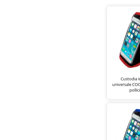
Custodia 
universale COOL
pollic