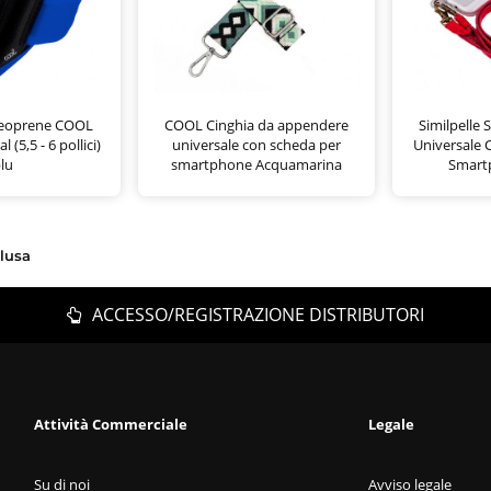
neoprene COOL
COOL Cinghia da appendere
Similpelle
 (5,5 - 6 pollici)
universale con scheda per
Universale 
lu
smartphone Acquamarina
Smart
clusa
ACCESSO/REGISTRAZIONE DISTRIBUTORI
Attività Commerciale
Legale
Su di noi
Avviso legale