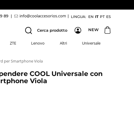
69 89
|
|
LINGUA:
EN
IT
PT
ES
NEW
Cerca prodotto
ZTE
Lenovo
Altri
Universale
rd per Smartphone Viola
pendere COOL Universale con
rtphone Viola