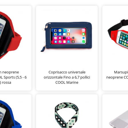
in neoprene
Coprisacco universale
Marsupio
 Sports (5,5 - 6
orizzontale Fino a 6,7 pollici
neoprene COOL
i) rossa
COOL Marine