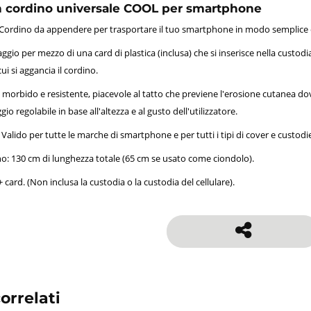
n cordino universale COOL per smartphone
. Cordino da appendere per trasportare il tuo smartphone in modo semplic
aggio per mezzo di una card di plastica (inclusa) che si inserisce nella custod
ui si aggancia il cordino.
morbido e resistente, piacevole al tatto che previene l'erosione cutanea dov
io regolabile in base all'altezza e al gusto dell'utilizzatore.
 Valido per tutte le marche di smartphone e per tutti i tipi di cover e custodi
o: 130 cm di lunghezza totale (65 cm se usato come ciondolo).
 card. (Non inclusa la custodia o la custodia del cellulare).
orrelati