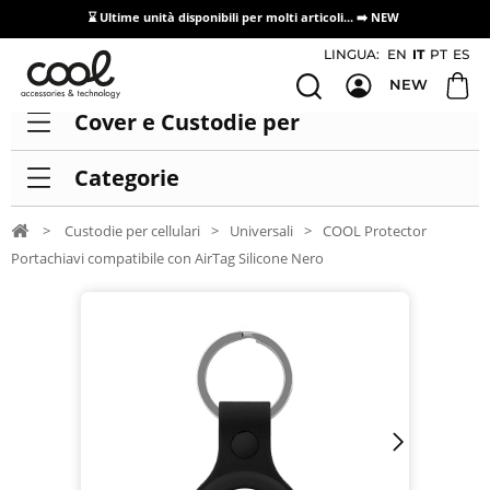
⌛ Ultime unità disponibili per molti articoli...
➡️ NEW
Accesso/registrazione distributori
LINGUA:
EN
IT
PT
ES
NEW
Cover e Custodie per
Categorie
>
Custodie per cellulari
>
Universali
>
COOL Protector
Portachiavi compatibile con AirTag Silicone Nero