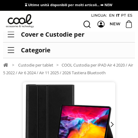
⌛ Ultime unità disponibili per molti articoli...
➡️ NEW
Accesso/registrazione distributori
LINGUA:
EN
IT
PT
ES
NEW
Cover e Custodie per
Categorie
>
Custodie per tablet
>
COOL Custodia per iPAD Air 4 2020 / Air
5 2022 / Air 6 2024 / Air 11 2025 / 2026 Tastiera Bluetooth