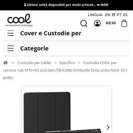
⌛ Ultime unità disponibili per molti articoli...
➡️ NEW
Accesso/registrazione distributori
LINGUA:
EN
IT
PT
ES
NEW
Cover e Custodie per
Categorie
>
Custodie per tablet
>
Specifico
>
Custodia COOL per
Lenovo Tab M10 HD 2nd Gen (TB-X306) Similpelle Tinta unita Nero 10.1
pollici