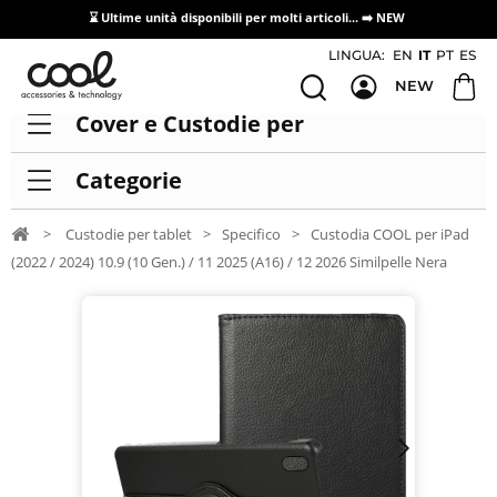
⌛ Ultime unità disponibili per molti articoli...
➡️ NEW
Accesso/registrazione distributori
LINGUA:
EN
IT
PT
ES
NEW
Cover e Custodie per
Categorie
>
Custodie per tablet
>
Specifico
>
Custodia COOL per iPad
(2022 / 2024) 10.9 (10 Gen.) / 11 2025 (A16) / 12 2026 Similpelle Nera