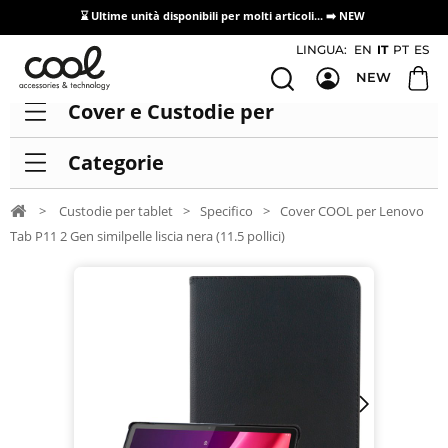
⌛ Ultime unità disponibili per molti articoli...
➡️ NEW
Accesso/registrazione distributori
LINGUA:
EN
IT
PT
ES
NEW
Cover e Custodie per
Categorie
>
Custodie per tablet
>
Specifico
>
Cover COOL per Lenovo
Tab P11 2 Gen similpelle liscia nera (11.5 pollici)