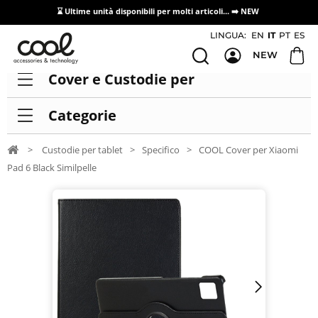
⌛ Ultime unità disponibili per molti articoli...
➡️ NEW
Accesso/registrazione distributori
LINGUA:
EN
IT
PT
ES
NEW
Cover e Custodie per
Categorie
>
Custodie per tablet
>
Specifico
>
COOL Cover per Xiaomi
Pad 6 Black Similpelle