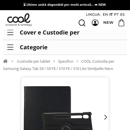
⌛ Ultime unità disponibili per molti articoli...
➡️ NEW
Accesso/registrazione distributori
LINGUA:
EN
IT
PT
ES
NEW
Cover e Custodie per
Categorie
>
Custodie per tablet
>
Specifico
>
COOL Custodia per
Samsung Galaxy Tab S9 / S9 FE / S10 FE / S10 Lite Similpelle Nero