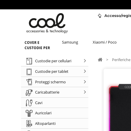
Accesso/regist
Samsung
Xiaomi / Poco
COVER E
CUSTODIE PER
>
Periferiche
Custodie per cellulari
Custodie per tablet
Proteggi schermo
Caricabatterie
Cavi
Auricolari
Altoparlanti