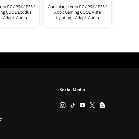
ereo PC / PS4 / PS5 /
Auricolari stereo PC / PS4 / PS5 /
ing COOL Exodus
Xbox Gaming COOL Vista
 + Adapt. Audio
Lighting + Adapt. Audio
Social Media
cy