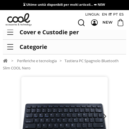
⌛ Ultime unità disponibili per molti articoli...
➡️ NEW
Accesso/registrazione distributori
LINGUA:
EN
IT
PT
ES
NEW
Cover e Custodie per
Categorie
>
Periferiche e tecnologia
>
Tastiera PC Spagnolo Bluetooth
Slim COOL Nero