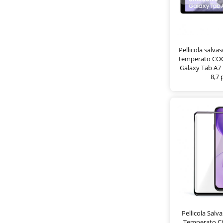
Pellicola salva
temperato CO
Galaxy Tab A7 
8,7 p
Pellicola Sal
Temperato C