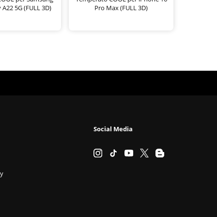
 A22 5G (FULL 3D)
Pro Max (FULL 3D)
Social Media
cy