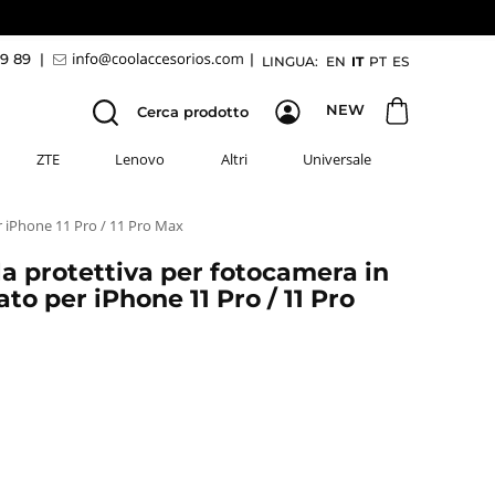
69 89
|
|
LINGUA:
EN
IT
PT
ES
NEW
Cerca prodotto
ZTE
Lenovo
Altri
Universale
r iPhone 11 Pro / 11 Pro Max
a protettiva per fotocamera in
to per iPhone 11 Pro / 11 Pro