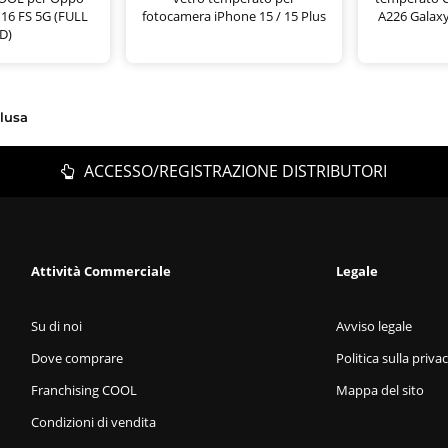
 16 FS 5G (FULL
fotocamera iPhone 15 / 15 Plus
A226 Galaxy
D)
clusa
ACCESSO/REGISTRAZIONE DISTRIBUTORI
Attività Commerciale
Legale
Su di noi
Avviso legale
Dove comprare
Politica sulla priva
Franchising COOL
Mappa del sito
Condizioni di vendita