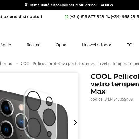
⌛ Ultime unità disponibili per molti articoli...
➡️ NEW
razione distributori
(+34) 615 877 928
(+34) 968 29 
Apple
Realme
Oppo
Huawei / Honor
TCL
schermo
>
COOL Pellicola protettiva per fotocamera in vetro temperato pe
COOL Pellicol
vetro tempera
Max
codice
8434847059488