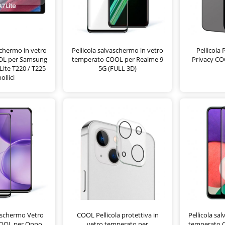
schermo in vetro
Pellicola salvaschermo in vetro
Pellicola
OL per Samsung
temperato COOL per Realme 9
Privacy CO
Lite T220 / T225
5G (FULL 3D)
ollici
vaschermo Vetro
COOL Pellicola protettiva in
Pellicola sa
OOL per Oppo
vetro temperato per
temperato 