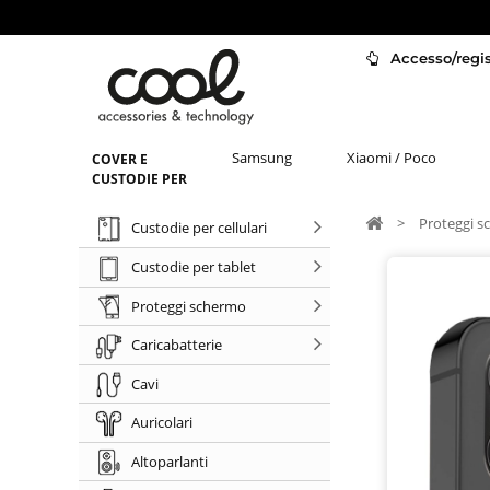
Accesso/regist
Samsung
Xiaomi / Poco
COVER E
CUSTODIE PER
>
Proteggi 
Custodie per cellulari
Custodie per tablet
Proteggi schermo
Caricabatterie
Cavi
Auricolari
Altoparlanti