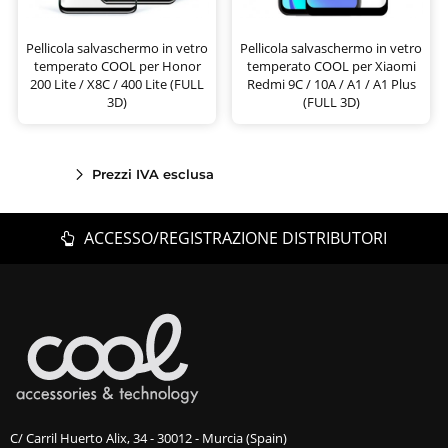
Pellicola salvaschermo in vetro
Pellicola salvaschermo in vetro
temperato COOL per Honor
temperato COOL per Xiaomi
200 Lite / X8C / 400 Lite (FULL
Redmi 9C / 10A / A1 / A1 Plus
3D)
(FULL 3D)
Prezzi IVA esclusa
ACCESSO/REGISTRAZIONE DISTRIBUTORI
C/ Carril Huerto Alix, 34 - 30012 - Murcia (Spain)