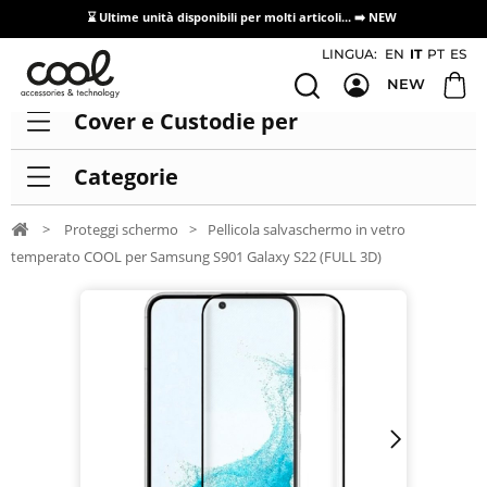
⌛ Ultime unità disponibili per molti articoli...
➡️ NEW
Accesso/registrazione distributori
LINGUA:
EN
IT
PT
ES
NEW
Cover e Custodie per
Categorie
>
Proteggi schermo
>
Pellicola salvaschermo in vetro
temperato COOL per Samsung S901 Galaxy S22 (FULL 3D)