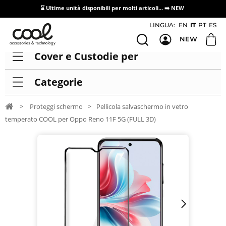
⌛ Ultime unità disponibili per molti articoli...
➡️ NEW
Accesso/registrazione distributori
LINGUA:
EN
IT
PT
ES
NEW
Cover e Custodie per
Categorie
>
Proteggi schermo
>
Pellicola salvaschermo in vetro
temperato COOL per Oppo Reno 11F 5G (FULL 3D)