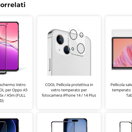
orrelati
vaschermo Vetro
COOL Pellicola protettiva in
Pellicola sa
OL per Oppo A5
vetro temperato per
temperato
A5x / A5m (FULL
fotocamera iPhone 14 / 14 Plus
Tab
D)