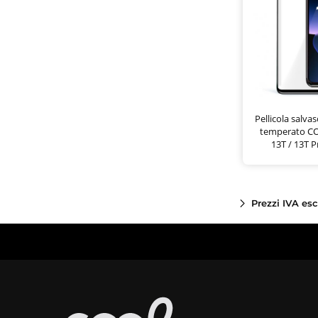
Pellicola salva
temperato CO
13T / 13T P
Prezzi IVA es