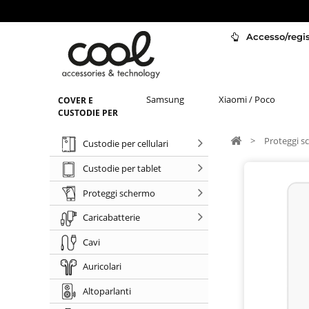
Accesso/regist
Samsung
Xiaomi / Poco
COVER E
CUSTODIE PER
>
Proteggi 
Custodie per cellulari
Custodie per tablet
Proteggi schermo
Caricabatterie
Cavi
Auricolari
Altoparlanti