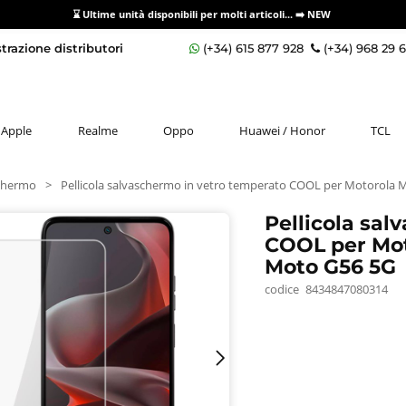
⌛ Ultime unità disponibili per molti articoli...
➡️ NEW
razione distributori
(+34) 615 877 928
(+34) 968 29 
Apple
Realme
Oppo
Huawei / Honor
TCL
schermo
>
Pellicola salvaschermo in vetro temperato COOL per Motorola 
Pellicola sal
COOL per Mot
Moto G56 5G
codice
8434847080314