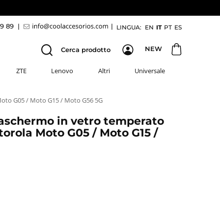
69 89
|
|
LINGUA:
EN
IT
PT
ES
NEW
Cerca prodotto
ZTE
Lenovo
Altri
Universale
Moto G05 / Moto G15 / Moto G56 5G
vaschermo in vetro temperato
orola Moto G05 / Moto G15 /