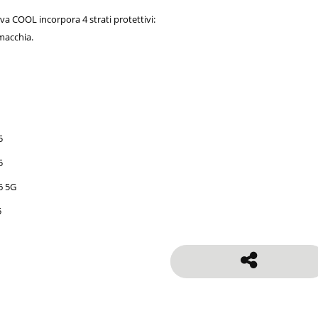
iva COOL incorpora 4 strati protettivi:
macchia.
5
5
6 5G
5