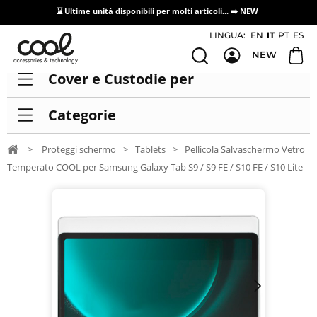
⌛ Ultime unità disponibili per molti articoli...
➡️ NEW
Accesso/registrazione distributori
LINGUA:
EN
IT
PT
ES
NEW
Cover e Custodie per
Categorie
>
Proteggi schermo
>
Tablets
>
Pellicola Salvaschermo Vetro
Temperato COOL per Samsung Galaxy Tab S9 / S9 FE / S10 FE / S10 Lite