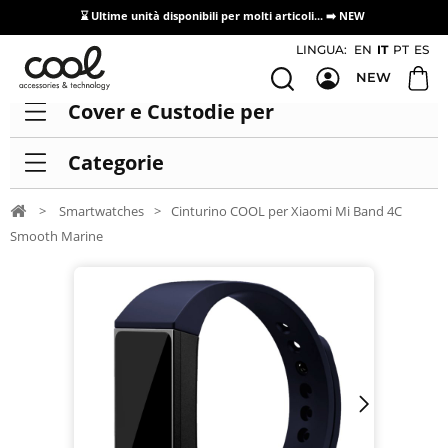
⌛ Ultime unità disponibili per molti articoli...
➡️ NEW
Accesso/registrazione distributori
LINGUA:
EN
IT
PT
ES
NEW
Cover e Custodie per
Categorie
>
Smartwatches
>
Cinturino COOL per Xiaomi Mi Band 4C
Smooth Marine