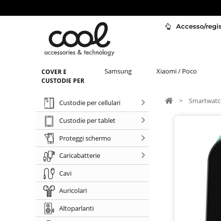
Accesso/regist
Samsung
Xiaomi / Poco
COVER E
CUSTODIE PER
>
Smartwatc
Custodie per cellulari
Custodie per tablet
Proteggi schermo
Caricabatterie
Cavi
Auricolari
Altoparlanti