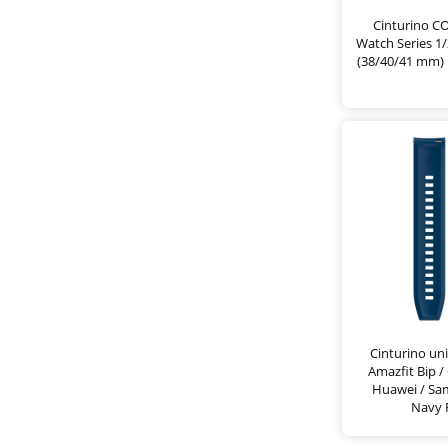
Cinturino C
Watch Series 1/
(38/40/41 mm) 
Cinturino un
Amazfit Bip / 
Huawei / Sa
Navy 