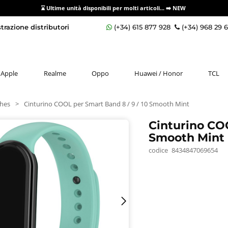
⌛ Ultime unità disponibili per molti articoli...
➡️ NEW
razione distributori
(+34) 615 877 928
(+34) 968 29 
Apple
Realme
Oppo
Huawei / Honor
TCL
hes
>
Cinturino COOL per Smart Band 8 / 9 / 10 Smooth Mint
Cinturino COO
Smooth Mint
codice
8434847069654