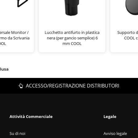
rsale Monitor /
Lucchetto antifurto in plastica
Supporto d
rmo da Scrivania
nera (per gancio semplice) 6
COOL co
OOL
mm COOL
clusa
ACCESSO/REGISTRAZIONE DISTRIBUTORI
Attività Commerciale
Legale
Su di noi
Avviso legale