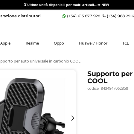
⌛ Ultime unità disponibili per molti articoli...
➡️ NEW
razione distributori
(+34) 615 877 928
(+34) 968 29 
Apple
Realme
Oppo
Huawei / Honor
TCL
pporto per auto universale in carbonio COOL
Supporto per 
COOL
codice
8434847062358