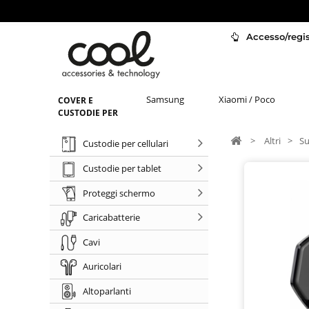
Accesso/regist
Samsung
Xiaomi / Poco
COVER E
CUSTODIE PER
>
Altri
>
Su
Custodie per cellulari
Custodie per tablet
Proteggi schermo
Caricabatterie
Cavi
Auricolari
Altoparlanti