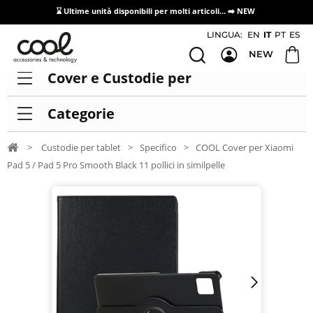
⌛ Ultime unità disponibili per molti articoli...
➡️ NEW
Accesso/registrazione distributori
LINGUA:
EN
IT
PT
ES
NEW
Cover e Custodie per
Categorie
>
Custodie per tablet
>
Specifico
>
COOL Cover per Xiaomi
Pad 5 / Pad 5 Pro Smooth Black 11 pollici in similpelle