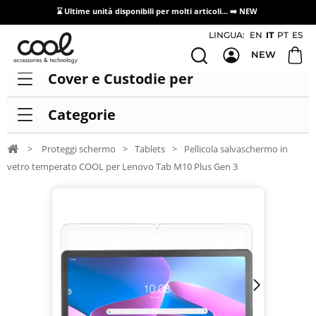
⌛ Ultime unità disponibili per molti articoli...
➡️ NEW
Accesso/registrazione distributori
LINGUA:
EN
IT
PT
ES
NEW
Cover e Custodie per
Categorie
>
Proteggi schermo
>
Tablets
>
Pellicola salvaschermo in
vetro temperato COOL per Lenovo Tab M10 Plus Gen 3