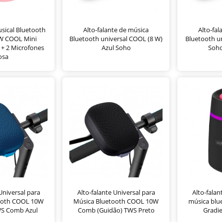
usical Bluetooth
Alto-falante de música
Alto-fal
6W COOL Mini
Bluetooth universal COOL (8 W)
Bluetooth u
 + 2 Microfones
Azul Soho
Soh
osa
Universal para
Alto-falante Universal para
Alto-falan
ooth COOL 10W
Música Bluetooth COOL 10W
música bl
WS Comb Azul
Comb (Guidão) TWS Preto
Gradi