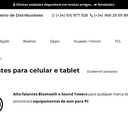
⌛ Últimas unidades disponíveis em muitos artigos... ➡️
Novidades
stro de Distribuidores
(+34) 615 877 928
(+34) 968 29 69 8
Apple
Realme
Oppo
Huawei / Honor
TCL
es
ntes para celular e tablet
Existem47 produtos.
Alto-falantes Bluetooth e Sound Towers
para qualquer marca d
encontrará
equipamentos de som para PC
.