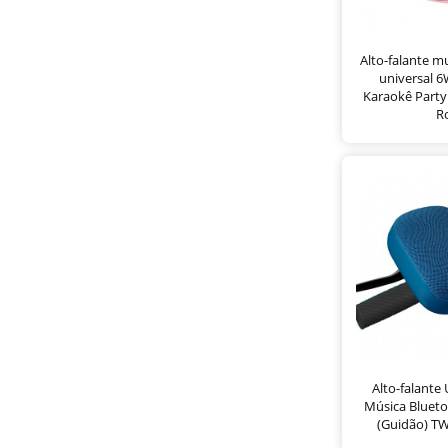
Alto-falante m
universal 
Karaokê Party
R
Alto-falante 
Música Bluet
(Guidão) T