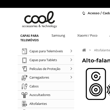
Acesso / Cada
Samsung
Xiaomi / Poco
CAPAS PARA
TELEMÓVEIS
>
Altofalant
Capas para Telemóveis
Alto-fala
Capas para Tablets
Películas de Proteção
Carregadores
Cabos
Auscultadores
Altofalantes