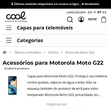
⌛ Últimas unidades disponíveis em muitos artigos... ➡️
Novidades
Acesso / Cadastro de Distribuidores
LINGUAGEM:
EN
IT
PT
ES
NEW
Capas para telemóveis
Categorias
>
Marcas e Modelos
>
Outros
>
Motorola Moto G22
Acessórios para Motorola Moto G22
Existem3 produtos.
Capas para Motorola Moto G22. Proteja o seu telefone
contra quedas, salpicos de água e areia. Não se
esqueça também do protetor de ecrã para vidro
temperado Motorola Moto G22, privacidade, etc...
Organizar por