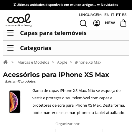
⌛ Últimas unidades disponíveis em muitos artigos... ➡️
Novidades
Acesso / Cadastro de Distribuidores
LINGUAGEM:
EN
IT
PT
ES
NEW
Capas para telemóveis
Categorias
>
Marcas e Modelos
>
Apple
>
iPhone XS Max
Acessórios para iPhone XS Max
Existem12 produtos.
Gama de capas iPhone XS Max. Não se esqueça de
vestir e proteger o seu telemóvel com capas e
protetores de ecrã para iPhone XS Max. Desta forma,
pode manter o seu smartphone ou tablet atualizado.
Organizar por