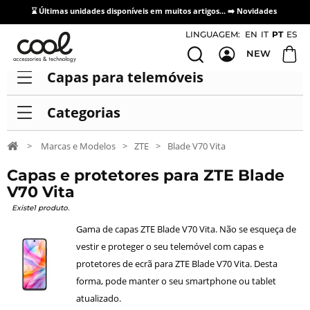
⌛ Últimas unidades disponíveis em muitos artigos... ➡️
Novidades
Acesso / Cadastro de Distribuidores
LINGUAGEM:
EN
IT
PT
ES
NEW
Capas para telemóveis
Categorias
>
Marcas e Modelos
>
ZTE
>
Blade V70 Vita
Capas e protetores para ZTE Blade
V70 Vita
Existe1 produto.
Gama de capas ZTE Blade V70 Vita. Não se esqueça de
vestir e proteger o seu telemóvel com capas e
protetores de ecrã para ZTE Blade V70 Vita. Desta
forma, pode manter o seu smartphone ou tablet
atualizado.