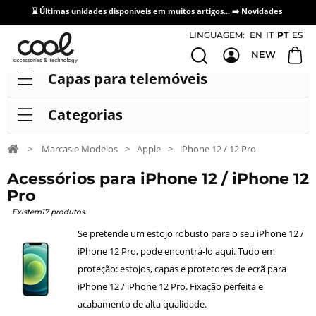
⌛ Últimas unidades disponíveis em muitos artigos... ➡️
Novidades
Acesso / Cadastro de Distribuidores
LINGUAGEM:
EN
IT
PT
ES
NEW
Capas para telemóveis
Categorias
>
Marcas e Modelos
>
Apple
>
iPhone 12 / 12 Pro
Acessórios para iPhone 12 / iPhone 12
Pro
Existem17 produtos.
Se pretende um estojo robusto para o seu iPhone 12 /
iPhone 12 Pro, pode encontrá-lo aqui. Tudo em
proteção: estojos, capas e protetores de ecrã para
iPhone 12 / iPhone 12 Pro. Fixação perfeita e
acabamento de alta qualidade.