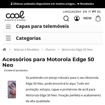
⌛ Últimas unidades disponíveis em muitos artigos... ➡️
Novidades
Acesso / Cadastro de Distribuidores
LINGUAGEM:
EN
IT
PT
ES
NEW
Capas para telemóveis
Categorias
>
Marcas e Modelos
>
Outros
>
Motorola Edge 50 Neo
Acessórios para Motorola Edge 50
Neo
Existem2 produtos.
Se pretende um estojo robusto para o seu Motorola
Edge 50 Neo, pode encontrá-lo aqui. Tudo em
proteção: estojos, capas e protetores de ecrã para
Motorola Edge 50 Neo. Fixação perfeita e acabamento
de alta qualidade.