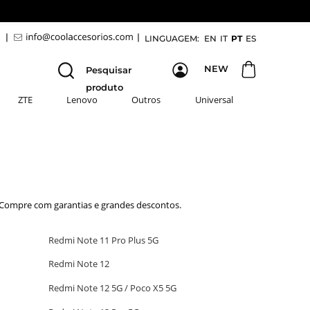
9
|
|
LINGUAGEM:
EN
IT
PT
ES
NEW
Pesquisar
produto
ZTE
Lenovo
Outros
Universal
 Compre com garantias e grandes descontos.
Redmi Note 11 Pro Plus 5G
Redmi Note 12
Redmi Note 12 5G / Poco X5 5G