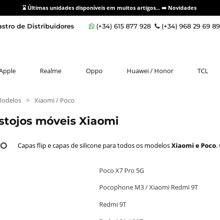
⌛ Últimas unidades disponíveis em muitos artigos... ➡️
Novidades
stro de Distribuidores
(+34) 615 877 928
(+34) 968 29 69 8
Apple
Realme
Oppo
Huawei / Honor
TCL
Modelos
>
Xiaomi / Poco
estojos móveis Xiaomi
Capas flip e capas de silicone para todos os modelos
Xiaomi e Poco
.
Poco X7 Pro 5G
Pocophone M3 / Xiaomi Redmi 9T
Redmi 9T