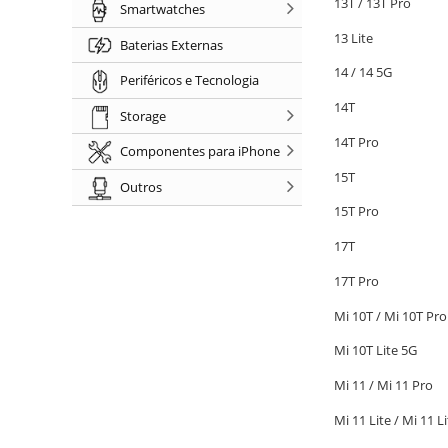
13T / 13T Pro
Smartwatches
13 Lite
Baterias Externas
14 / 14 5G
Periféricos e Tecnologia
14T
Storage
14T Pro
Componentes para iPhone
15T
Outros
15T Pro
17T
17T Pro
Mi 10T / Mi 10T Pro
Mi 10T Lite 5G
Mi 11 / Mi 11 Pro
Mi 11 Lite / Mi 11 L