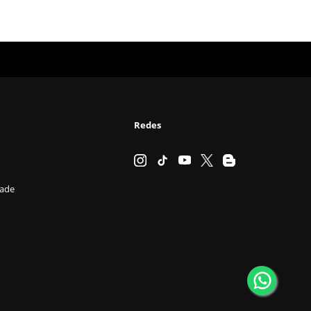
Redes
dade