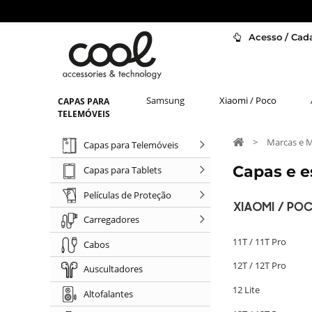
Acesso / Cada
Samsung
Xiaomi / Poco
CAPAS PARA
TELEMÓVEIS
>
Marcas e 
Capas para Telemóveis
Capas e 
Capas para Tablets
Películas de Proteção
Carregadores
11T / 11T Pro
Cabos
12T / 12T Pro
Auscultadores
12 Lite
Altofalantes