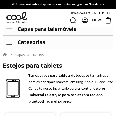
⌛ Últimas unidades disponíveis em muitos artigos... ➡️
Novidades
Acesso / Cadastro de Distribuidores
LINGUAGEM:
EN
IT
PT
ES
NEW
Capas para telemóveis
Categorias
>
Capas para tablets
Estojos para tablets
Temos
capas para tablets
de todos os tamanhos e
para as principais marcas: Samsung, Apple, Huawei, etc.
Consulte nosso inventário para encontrar
estojos
universais e estojos para tablet com teclado
bluetooth
ao melhor preço.