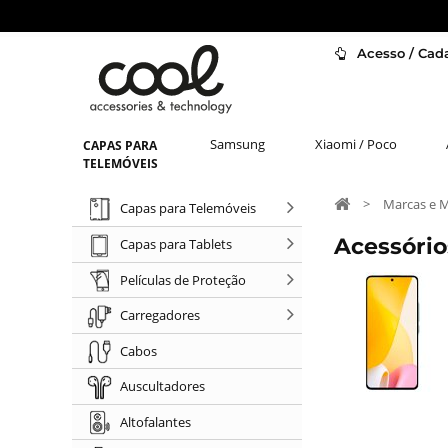
Acesso / Cada
Samsung
Xiaomi / Poco
CAPAS PARA
TELEMÓVEIS
>
Marcas e 
Capas para Telemóveis
Acessório
Capas para Tablets
Películas de Proteção
Carregadores
Cabos
Auscultadores
Altofalantes