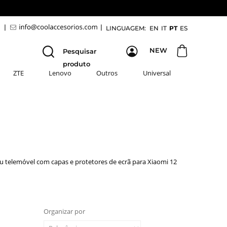
9
|
|
LINGUAGEM:
EN
IT
PT
ES
NEW
Pesquisar
produto
ZTE
Lenovo
Outros
Universal
eu telemóvel com capas e protetores de ecrã para Xiaomi 12
Organizar por