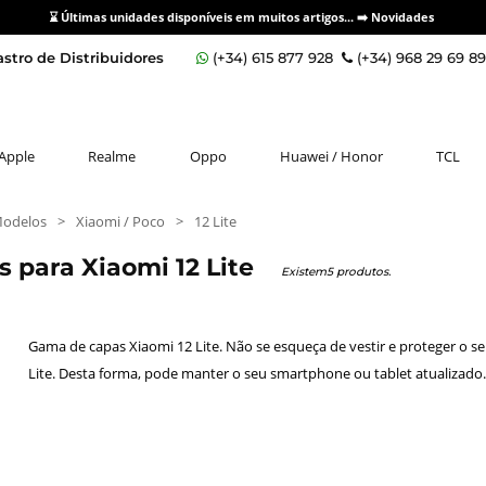
⌛ Últimas unidades disponíveis em muitos artigos... ➡️
Novidades
stro de Distribuidores
(+34) 615 877 928
(+34) 968 29 69 8
Apple
Realme
Oppo
Huawei / Honor
TCL
Modelos
>
Xiaomi / Poco
>
12 Lite
s para Xiaomi 12 Lite
Existem5 produtos.
Gama de capas Xiaomi 12 Lite. Não se esqueça de vestir e proteger o s
Lite. Desta forma, pode manter o seu smartphone ou tablet atualizado.