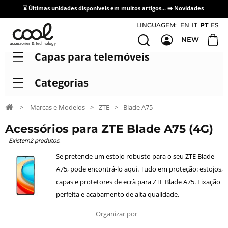
⌛ Últimas unidades disponíveis em muitos artigos... ➡️
Novidades
Acesso / Cadastro de Distribuidores
LINGUAGEM:
EN
IT
PT
ES
NEW
Capas para telemóveis
Categorias
>
Marcas e Modelos
>
ZTE
>
Blade A75
Acessórios para ZTE Blade A75 (4G)
Existem2 produtos.
Se pretende um estojo robusto para o seu ZTE Blade
A75, pode encontrá-lo aqui. Tudo em proteção: estojos,
capas e protetores de ecrã para ZTE Blade A75. Fixação
perfeita e acabamento de alta qualidade.
Organizar por