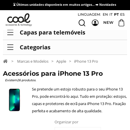
⌛ Últimas unidades disponíveis em muitos artigos... ➡️
Novidades
Acesso / Cadastro de Distribuidores
LINGUAGEM:
EN
IT
PT
ES
NEW
Capas para telemóveis
Categorias
>
Marcas e Modelos
>
Apple
>
iPhone 13 Pro
Acessórios para iPhone 13 Pro
Existem26 produtos.
Se pretende um estojo robusto para o seu iPhone 13
Pro, pode encontrá-lo aqui. Tudo em proteção: estojos,
capas e protetores de ecrã para iPhone 13 Pro. Fixação
perfeita e acabamento de alta qualidade.
Organizar por