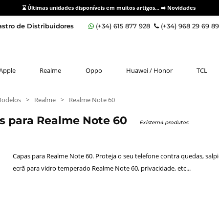
⌛ Últimas unidades disponíveis em muitos artigos... ➡️
Novidades
stro de Distribuidores
(+34) 615 877 928
(+34) 968 29 69 8
Apple
Realme
Oppo
Huawei / Honor
TCL
Modelos
>
Realme
>
Realme Note 60
os para Realme Note 60
Existem4 produtos.
Capas para Realme Note 60. Proteja o seu telefone contra quedas, sal
ecrã para vidro temperado Realme Note 60, privacidade, etc...