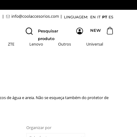
9
|
|
LINGUAGEM:
EN
IT
PT
ES
NEW
Pesquisar
produto
ZTE
Lenovo
Outros
Universal
picos de água e areia. Não se esqueça também do protetor de
Organizar por