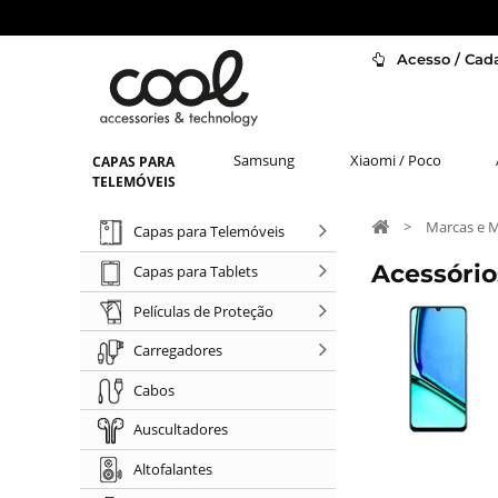
Acesso / Cada
Samsung
Xiaomi / Poco
CAPAS PARA
TELEMÓVEIS
>
Marcas e 
Capas para Telemóveis
Acessóri
Capas para Tablets
Películas de Proteção
Carregadores
Cabos
Auscultadores
Altofalantes