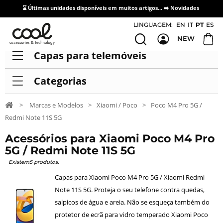
⌛ Últimas unidades disponíveis em muitos artigos... ➡️
Novidades
Acesso / Cadastro de Distribuidores
LINGUAGEM:
EN
IT
PT
ES
NEW
Capas para telemóveis
Categorias
>
Marcas e Modelos
>
Xiaomi / Poco
>
Poco M4 Pro 5G /
Redmi Note 11S 5G
Acessórios para Xiaomi Poco M4 Pro
5G / Redmi Note 11S 5G
Existem5 produtos.
Capas para Xiaomi Poco M4 Pro 5G / Xiaomi Redmi
Note 11S 5G. Proteja o seu telefone contra quedas,
salpicos de água e areia. Não se esqueça também do
protetor de ecrã para vidro temperado Xiaomi Poco