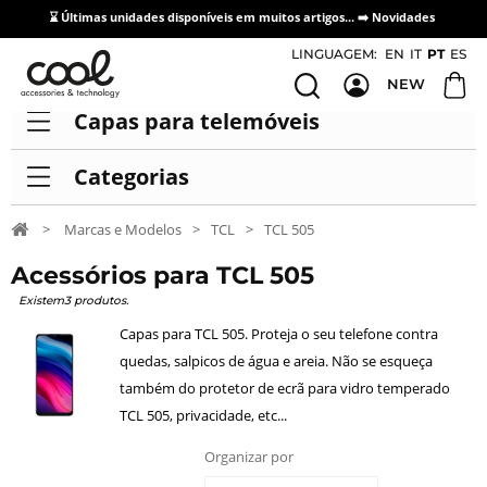
⌛ Últimas unidades disponíveis em muitos artigos... ➡️
Novidades
Acesso / Cadastro de Distribuidores
LINGUAGEM:
EN
IT
PT
ES
NEW
Capas para telemóveis
Categorias
>
Marcas e Modelos
>
TCL
>
TCL 505
Acessórios para TCL 505
Existem3 produtos.
Capas para TCL 505. Proteja o seu telefone contra
quedas, salpicos de água e areia. Não se esqueça
também do protetor de ecrã para vidro temperado
TCL 505, privacidade, etc...
Organizar por