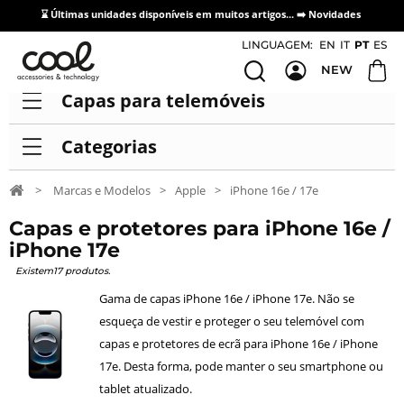
⌛ Últimas unidades disponíveis em muitos artigos... ➡️
Novidades
Acesso / Cadastro de Distribuidores
LINGUAGEM:
EN
IT
PT
ES
NEW
Capas para telemóveis
Categorias
>
Marcas e Modelos
>
Apple
>
iPhone 16e / 17e
Capas e protetores para iPhone 16e /
iPhone 17e
Existem17 produtos.
Gama de capas iPhone 16e / iPhone 17e. Não se
esqueça de vestir e proteger o seu telemóvel com
capas e protetores de ecrã para iPhone 16e / iPhone
17e. Desta forma, pode manter o seu smartphone ou
tablet atualizado.