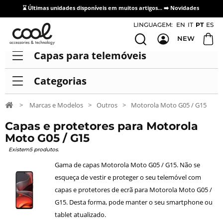
⌛ Últimas unidades disponíveis em muitos artigos... ➡️
Novidades
Acesso / Cadastro de Distribuidores
LINGUAGEM:
EN
IT
PT
ES
NEW
Capas para telemóveis
Categorias
>
Marcas e Modelos
>
Outros
>
Motorola Moto G05 / G15
Capas e protetores para Motorola
Moto G05 / G15
Existem5 produtos.
Gama de capas Motorola Moto G05 / G15. Não se
esqueça de vestir e proteger o seu telemóvel com
capas e protetores de ecrã para Motorola Moto G05 /
G15. Desta forma, pode manter o seu smartphone ou
tablet atualizado.