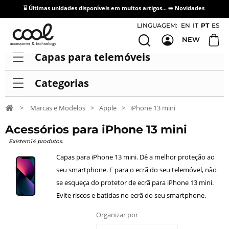
⌛ Últimas unidades disponíveis em muitos artigos... ➡️
Novidades
Acesso / Cadastro de Distribuidores
LINGUAGEM:
EN
IT
PT
ES
NEW
Capas para telemóveis
Categorias
>
Marcas e Modelos
>
Apple
>
iPhone 13 mini
Acessórios para iPhone 13 mini
Existem14 produtos.
Capas para iPhone 13 mini. Dê a melhor proteção ao
seu smartphone. E para o ecrã do seu telemóvel, não
se esqueça do protetor de ecrã para iPhone 13 mini.
Evite riscos e batidas no ecrã do seu smartphone.
Organizar por