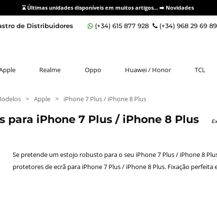
⌛ Últimas unidades disponíveis em muitos artigos... ➡️
Novidades
stro de Distribuidores
(+34) 615 877 928
(+34) 968 29 69 8
Apple
Realme
Oppo
Huawei / Honor
TCL
Modelos
>
Apple
>
iPhone 7 Plus / iPhone 8 Plus
s para iPhone 7 Plus / iPhone 8 Plus
Ex
Se pretende um estojo robusto para o seu iPhone 7 Plus / iPhone 8 Plu
protetores de ecrã para iPhone 7 Plus / iPhone 8 Plus. Fixação perfeita