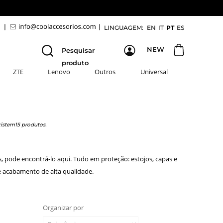
9
|
|
LINGUAGEM:
EN
IT
PT
ES
NEW
Pesquisar
produto
ZTE
Lenovo
Outros
Universal
istem15 produtos.
s, pode encontrá-lo aqui. Tudo em proteção: estojos, capas e
 e acabamento de alta qualidade.
Organizar por