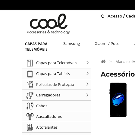
Acesso / Cada
Samsung
Xiaomi / Poco
CAPAS PARA
TELEMÓVEIS
>
Marcas e 
Capas para Telemóveis
Acessório
Capas para Tablets
Películas de Proteção
Carregadores
Cabos
Auscultadores
Altofalantes