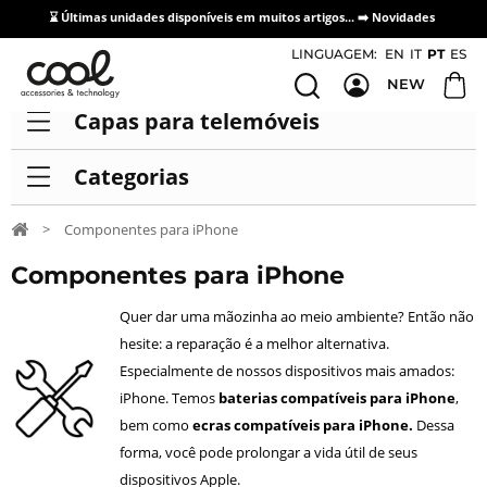
⌛ Últimas unidades disponíveis em muitos artigos... ➡️
Novidades
Acesso / Cadastro de Distribuidores
LINGUAGEM:
EN
IT
PT
ES
NEW
Capas para telemóveis
Categorias
>
Componentes para iPhone
Componentes para iPhone
Quer dar uma mãozinha ao meio ambiente? Então não
hesite: a reparação é a melhor alternativa.
Especialmente de nossos dispositivos mais amados:
iPhone. Temos
baterias compatíveis para iPhone
,
bem como
ecras compatíveis para iPhone.
Dessa
forma, você pode prolongar a vida útil de seus
dispositivos Apple.