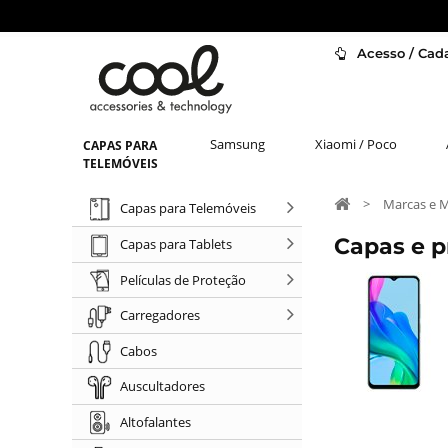
Acesso / Cada
Samsung
Xiaomi / Poco
CAPAS PARA
TELEMÓVEIS
>
Marcas e 
Capas para Telemóveis
Capas e 
Capas para Tablets
Películas de Proteção
Carregadores
Cabos
Auscultadores
Altofalantes