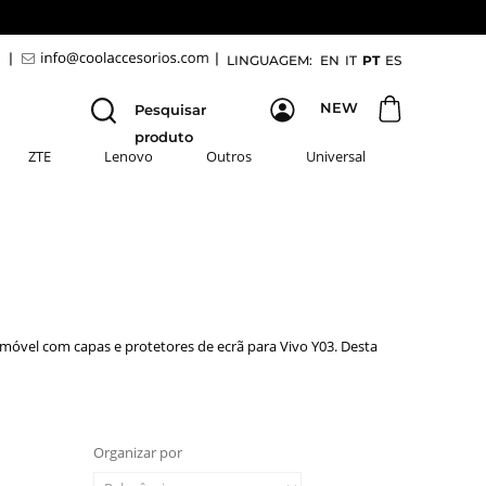
9
|
|
LINGUAGEM:
EN
IT
PT
ES
NEW
Pesquisar
produto
ZTE
Lenovo
Outros
Universal
emóvel com capas e protetores de ecrã para Vivo Y03. Desta
Organizar por