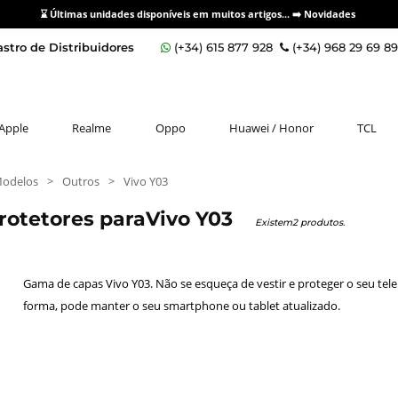
⌛ Últimas unidades disponíveis em muitos artigos... ➡️
Novidades
stro de Distribuidores
(+34) 615 877 928
(+34) 968 29 69 8
Apple
Realme
Oppo
Huawei / Honor
TCL
Modelos
>
Outros
>
Vivo Y03
protetores paraVivo Y03
Existem2 produtos.
Gama de capas Vivo Y03. Não se esqueça de vestir e proteger o seu tel
forma, pode manter o seu smartphone ou tablet atualizado.