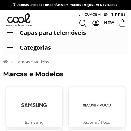
⌛ Últimas unidades disponíveis em muitos artigos... ➡️
Novidades
Acesso / Cadastro de Distribuidores
LINGUAGEM:
EN
IT
PT
ES
NEW
Capas para telemóveis
Categorias
>
Marcas e Modelos
Marcas e Modelos
Samsung
Xiaomi / Poco