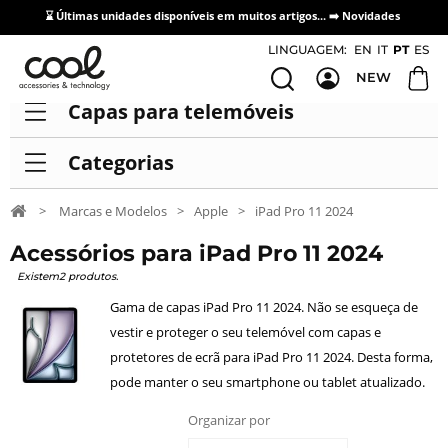
⌛ Últimas unidades disponíveis em muitos artigos... ➡️
Novidades
Acesso / Cadastro de Distribuidores
LINGUAGEM:
EN
IT
PT
ES
NEW
Capas para telemóveis
Categorias
>
Marcas e Modelos
>
Apple
>
iPad Pro 11 2024
Acessórios para iPad Pro 11 2024
Existem2 produtos.
Gama de capas iPad Pro 11 2024. Não se esqueça de
vestir e proteger o seu telemóvel com capas e
protetores de ecrã para iPad Pro 11 2024. Desta forma,
pode manter o seu smartphone ou tablet atualizado.
Organizar por