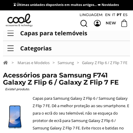
⌛ Últimas unidades disponíveis em muitos artigos... ➡️
Novidades
Acesso / Cadastro de Distribuidores
LINGUAGEM:
EN
IT
PT
ES
NEW
Capas para telemóveis
Categorias
>
Marcas e Modelos
>
Samsung
>
Galaxy Z Flip 6 / Z Flip 7 FE
Acessórios para Samsung F741
Galaxy Z Flip 6 / Galaxy Z Flip 7 FE
Existe1 produto.
Capas para Samsung Galaxy Z Flip 6 / Samsung Galaxy
Z Flip 7 FE. Dê a melhor proteção ao seu smartphone. E
para o ecrã do seu telemóvel, não se esqueça do
protetor de ecrã para Samsung Galaxy Z Flip 6 /
Samsung Galaxy Z Flip 7 FE. Evite riscos e batidas no