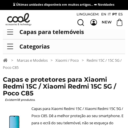
⌛ Últimas unidades disponíveis em muitos artigos... ➡️
Novidades
Acesso / Cadastro de Distribuidores
LINGUAGEM:
EN
IT
PT
ES
NEW
Capas para telemóveis
Categorias
>
Marcas e Modelos
>
Xiaomi / Poco
>
Redmi 15C / 15C 5G /
Poco C85
Capas e protetores para Xiaomi
Redmi 15C / Xiaomi Redmi 15C 5G /
Poco C85
Existem18 produtos.
Capas para Xiaomi Redmi 15C / Xiaomi Redmi 15C 5G /
Poco C85. Dê a melhor proteção ao seu smartphone. E
para o ecrã do seu telemóvel, não se esqueça do