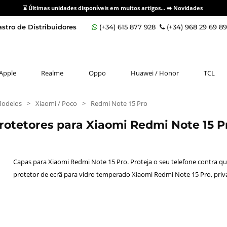
⌛ Últimas unidades disponíveis em muitos artigos... ➡️
Novidades
stro de Distribuidores
(+34) 615 877 928
(+34) 968 29 69 8
Apple
Realme
Oppo
Huawei / Honor
TCL
Modelos
>
Xiaomi / Poco
>
Redmi Note 15 Pro
rotetores para Xiaomi Redmi Note 15
Capas para Xiaomi Redmi Note 15 Pro. Proteja o seu telefone contra q
protetor de ecrã para vidro temperado Xiaomi Redmi Note 15 Pro, privac