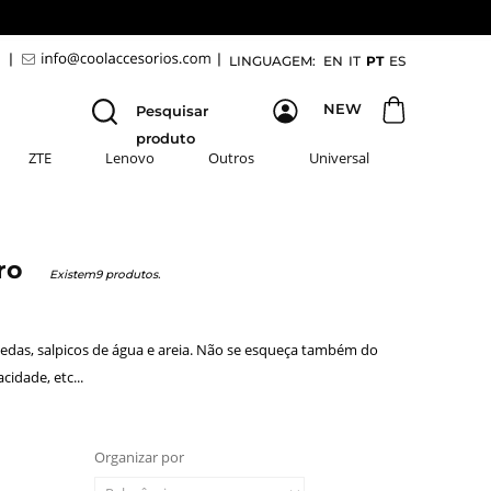
9
|
|
LINGUAGEM:
EN
IT
PT
ES
NEW
Pesquisar
produto
ZTE
Lenovo
Outros
Universal
 Pro
Existem9 produtos.
uedas, salpicos de água e areia. Não se esqueça também do
idade, etc...
Organizar por