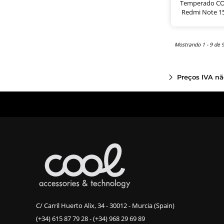
Temperado CO
Redmi Note 15
Mostrando 1 - 9 de 
Preços IVA nã
C/ Carril Huerto Alix, 34 - 30012 - Murcia (Spain)
(+34) 615 87 79 28
-
(+34) 968 29 69 89