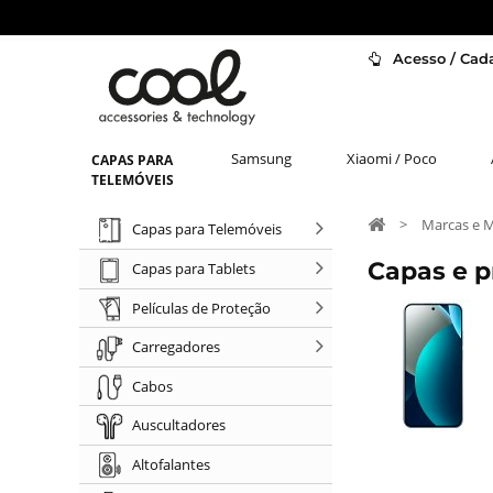
Acesso / Cada
Samsung
Xiaomi / Poco
CAPAS PARA
TELEMÓVEIS
>
Marcas e 
Capas para Telemóveis
Capas e p
Capas para Tablets
Películas de Proteção
Carregadores
Cabos
Auscultadores
Altofalantes