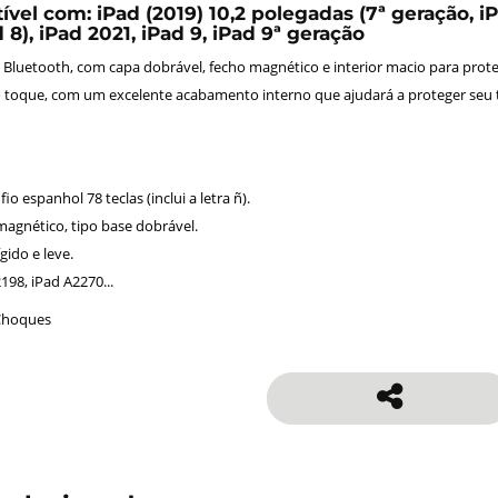
vel com: iPad (2019) 10,2 polegadas (7ª geração, iP
 8), iPad 2021, iPad 9, iPad 9ª geração
 Bluetooth, com capa dobrável, fecho magnético e interior macio para protege
 toque, com um excelente acabamento interno que ajudará a proteger seu ta
io espanhol 78 teclas (inclui a letra ñ).
agnético, tipo base dobrável.
gido e leve.
198, iPad A2270...
 Choques