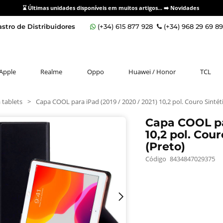
⌛ Últimas unidades disponíveis em muitos artigos... ➡️
Novidades
stro de Distribuidores
(+34) 615 877 928
(+34) 968 29 69 8
Apple
Realme
Oppo
Huawei / Honor
TCL
 tablets
>
Capa COOL para iPad (2019 / 2020 / 2021) 10,2 pol. Couro Sintét
Capa COOL par
10,2 pol. Cou
(Preto)
Código
8434847029375