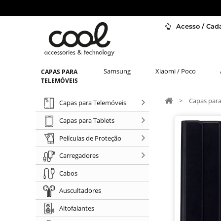
Acesso / Cada
Samsung
Xiaomi / Poco
CAPAS PARA
TELEMÓVEIS
>
Capas para
Capas para Telemóveis
Capas para Tablets
Películas de Proteção
Carregadores
Cabos
Auscultadores
Altofalantes