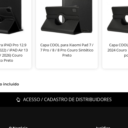
a iPAD Pro 12.9
Capa COOL para Xiaomi Pad 7 /
Capa COOL 
022) / iPAD Air 13
7 Pro / 8 / 8 Pro Couro Sintético
2024 Couro S
 / 2026) Couro
Preto
po
co Preto
o incluído
ACESSO / CADASTRO DE DISTRIBUIDORES
O Negócio
Jurídico