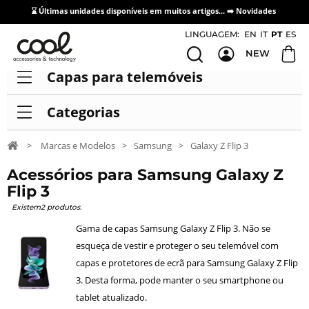
⌛ Últimas unidades disponíveis em muitos artigos... ➡️
Novidades
Acesso / Cadastro de Distribuidores
LINGUAGEM:
EN
IT
PT
ES
NEW
Capas para telemóveis
Categorias
>
Marcas e Modelos
>
Samsung
>
Galaxy Z Flip 3
Acessórios para Samsung Galaxy Z
Flip 3
Existem2 produtos.
Gama de capas Samsung Galaxy Z Flip 3. Não se
esqueça de vestir e proteger o seu telemóvel com
capas e protetores de ecrã para Samsung Galaxy Z Flip
3. Desta forma, pode manter o seu smartphone ou
tablet atualizado.