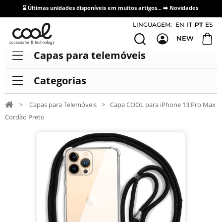
⌛ Últimas unidades disponíveis em muitos artigos... ➡️
Novidades
Acesso / Cadastro de Distribuidores
LINGUAGEM:
EN
IT
PT
ES
NEW
Capas para telemóveis
Categorias
>
Capas para Telemóveis
>
Capa COOL para iPhone 13 Pro Max
Cordão Preto