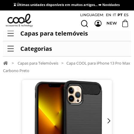
⌛ Últimas unidades disponíveis em muitos artigos... ➡️
Novidades
Acesso / Cadastro de Distribuidores
LINGUAGEM:
EN
IT
PT
ES
NEW
Capas para telemóveis
Categorias
>
Capas para Telemóveis
>
Capa COOL para iPhone 13 Pro Max
Carbono Preto